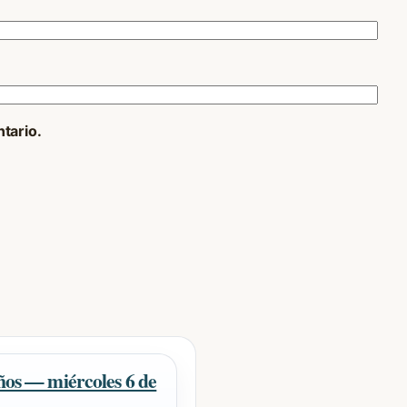
tario.
iños — miércoles 6 de