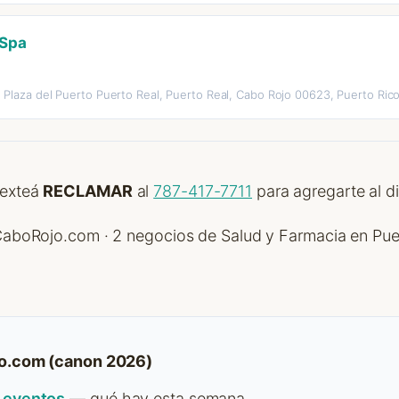
 Spa
1 Plaza del Puerto Puerto Real, Puerto Real, Cabo Rojo 00623, Puerto Ric
Texteá
RECLAMAR
al
787-417-7711
para agregarte al di
 CaboRojo.com · 2 negocios de Salud y Farmacia en Pue
o.com (canon 2026)
 eventos
— qué hay esta semana