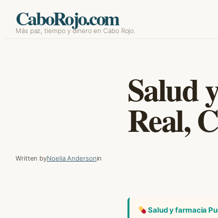
CaboRojo.com
Skip
Más paz, tiempo y dinero en Cabo Rojo.
to
content
Salud 
Real, 
Written by
Noelia Anderson
in
Salud y farmacia Pue