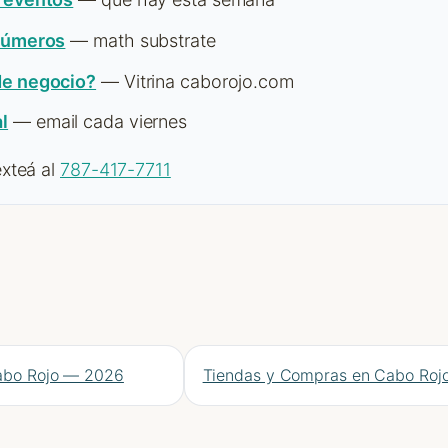
números
— math substrate
de negocio?
— Vitrina caborojo.com
l
— email cada viernes
xteá al
787-417-7711
Cabo Rojo — 2026
Tiendas y Compras en Cabo Roj