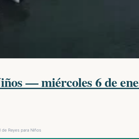
Niños — miércoles 6 de en
al de Reyes para Niños