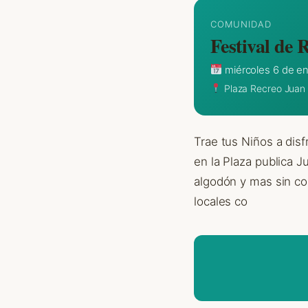
COMUNIDAD
Festival de 
miércoles 6 de en
Plaza Recreo Juan 
Trae tus Niños a dis
en la Plaza publica J
algodón y mas sin co
locales co