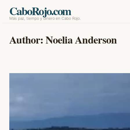
CaboRojo.com
Skip
Más paz, tiempo y dinero en Cabo Rojo.
to
Author:
Noelia Anderson
content