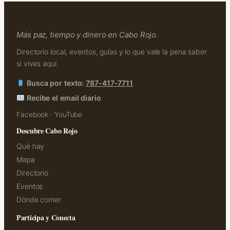
Más paz, tiempo y dinero en Cabo Rojo.
Directorio local, eventos, guías y lo que vale la pena saber
si vives aquí.
Busca por texto:
787-417-7711
Recibe el email diario
Facebook
·
YouTube
Descubre Cabo Rojo
Qué hay
Mapa
Directorio
Eventos
Dónde comer
Participa y Conecta