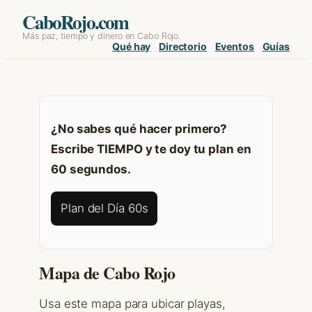
Skip
CaboRojo.com
Más paz, tiempo y dinero en Cabo Rojo.
to
Qué hay
Directorio
Eventos
Guías
content
¿No sabes qué hacer primero?
Escribe TIEMPO y te doy tu plan en
60 segundos.
Plan del Día 60s
Mapa de Cabo Rojo
Usa este mapa para ubicar playas,