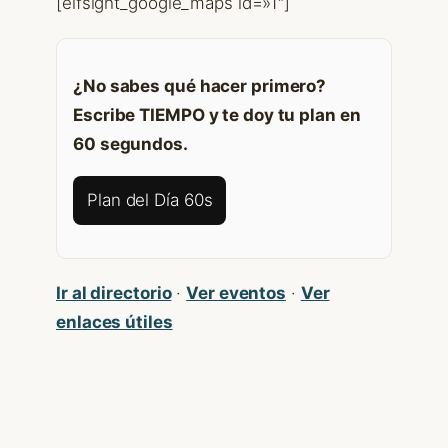
[elfsight_google_maps id=»1″]
¿No sabes qué hacer primero?
Escribe TIEMPO y te doy tu plan en
60 segundos.
Plan del Día 60s
Ir al directorio
·
Ver eventos
·
Ver
enlaces útiles