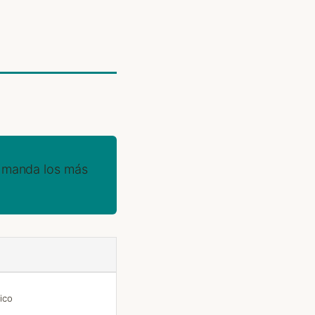
e manda los más
ico