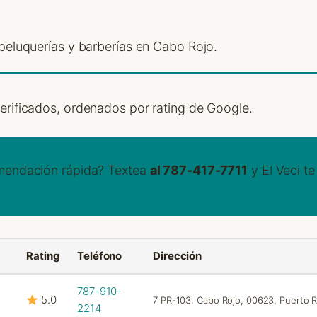
 peluquerías y barberías en Cabo Rojo.
rificados, ordenados por rating de Google.
mendación rápida? Textea
al 787-417-7711
y El Veci t
Rating
Teléfono
Dirección
787-910-
5.0
7 PR-103, Cabo Rojo, 00623, Puerto R
2214