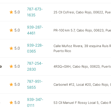
787-673-
5.0
25 Cll Cofresi, Cabo Rojo, 00622, Pue
1635
939-287-
5.0
PR-100 km 5.7, Cabo Rojo, 00623, Pue
4461
939-228-
Calle Muñoz Rivera, 39 esquina Ruis 
5.0
0365
Puerto Rico
787-254-
o
5.0
4R3Q+GXH, Cabo Rojo, 00623, Puerto
2830
787-951-
5.0
Carbonell #12, Local #20, Cabo Rojo,
5855
939-347-
e
5.0
53 Cll Manuel F Rossy Local 5, Cabo 
0111