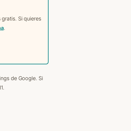
ratis. Si quieres
na
.
ings de Google. Si
1.