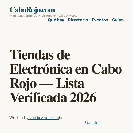
Skip
CaboRojo.com
Más paz, tiempo y dinero en Cabo Rojo.
to
Qué hay
Directorio
Eventos
Guías
content
Tiendas de
Electrónica en Cabo
Rojo — Lista
Verificada 2026
Written by
Noelia Anderson
in
Updates