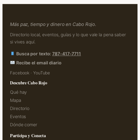
Más paz, tiempo y dinero en Cabo Rojo.
Directorio local, eventos, guías y lo que vale la pena saber
si vives aquí.
Busca por texto:
787-417-7711
Recibe el email diario
Facebook
·
YouTube
Descubre Cabo Rojo
Qué hay
Mapa
Directorio
Eventos
Dónde comer
Participa y Conecta