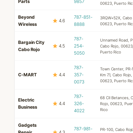
Parts
9857
00623, Puerto Ric
Beyond
787-851-
3RQW+52X, Cabo 
4.6
Wireless
8888
00623, Puerto Ri
787-
Unnamed Road, P
Bargain City
4.5
254-
Cabo Rojo, 00623
Cabo Rojo
Puerto Rico
5050
787-
Town Center, PR-
C-MART
4.4
357-
Km 7.1, Cabo Rojo,
00623, Puerto Ri
0073
787-
68 Cll Betances, 
Electric
4.4
326-
Rojo, 00623, Puer
Business
Rico
4022
Gadgets
787-981-
PR-100, Cabo Rojo
Repair
4.3