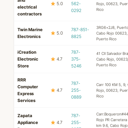
and
5.0
562-
Rojo, 00623, Puer
electrical
Rico
0292
contractors
3RG6+2J8, Puerto
Twin Marine
787-851-
5.0
Cabo Rojo 00623,
Electronics
8825
Puerto Rico
iCreation
787-
41 Cll Salvador Br
Electronic
4.7
375-
Cabo Rojo, 00623
Puerto Rico
Store
5246
RRR
787-
Carr 100 KM 5, 9,
Computer
4.7
255-
Rojo, 00623, Puer
Express
Rico
0889
Services
Carr.Boqueron#4
Zapata
787-
Rojo PR Carretera
Appliance
4.7
255-
km 9.6, Cabo Rojo