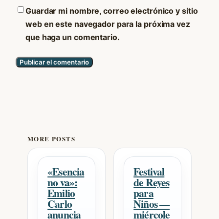
Guardar mi nombre, correo electrónico y sitio
web en este navegador para la próxima vez
que haga un comentario.
MORE POSTS
«Esencia
Festival
no va»:
de Reyes
Emilio
para
Carlo
Niños —
anuncia
miércole