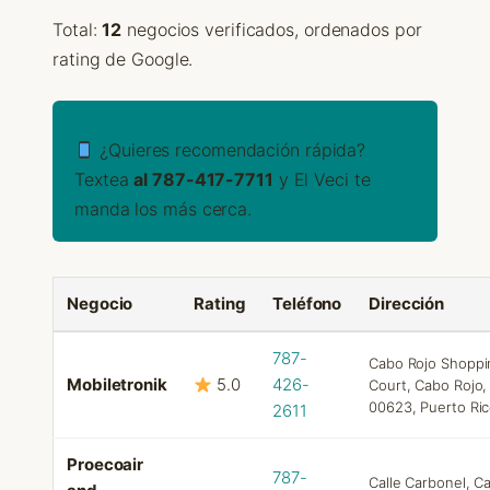
Total:
12
negocios verificados, ordenados por
rating de Google.
¿Quieres recomendación rápida?
Textea
al 787-417-7711
y El Veci te
manda los más cerca.
Negocio
Rating
Teléfono
Dirección
787-
Cabo Rojo Shoppi
Mobiletronik
5.0
426-
Court, Cabo Rojo,
00623, Puerto Ri
2611
Proecoair
787-
Calle Carbonel, C