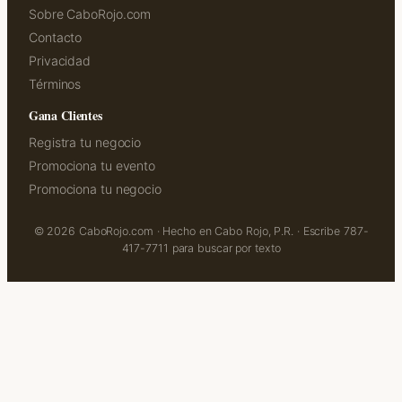
Sobre CaboRojo.com
Contacto
Privacidad
Términos
Gana Clientes
Registra tu negocio
Promociona tu evento
Promociona tu negocio
© 2026 CaboRojo.com · Hecho en Cabo Rojo, P.R. · Escribe 787-
417-7711 para buscar por texto