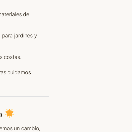
materiales de
para jardines y
s costas.
tras cuidamos
o
remos un cambio,