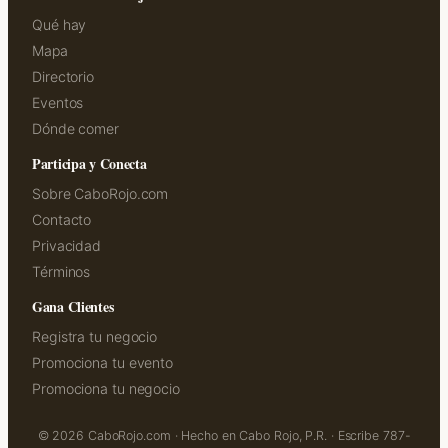
Qué hay
Mapa
Directorio
Eventos
Dónde comer
Participa y Conecta
Sobre CaboRojo.com
Contacto
Privacidad
Términos
Gana Clientes
Registra tu negocio
Promociona tu evento
Promociona tu negocio
© 2026 CaboRojo.com · Hecho en Cabo Rojo, P.R. · Escribe 787-