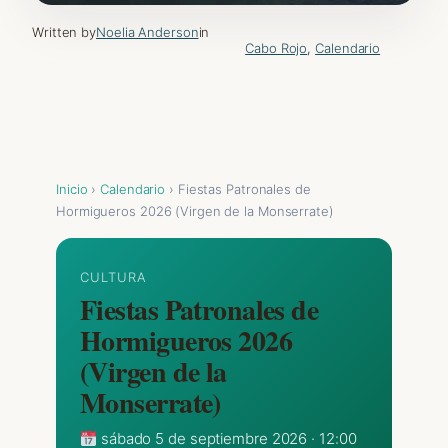
Written by
Noelia Anderson
in
Cabo Rojo
, 
Calendario
Inicio
›
Calendario
› Fiestas Patronales de
Hormigueros 2026 (Virgen de la Monserrate)
CULTURA
Fiestas Patronales de
Hormigueros 2026
(Virgen de la
Monserrate)
sábado 5 de septiembre 2026 · 12:00