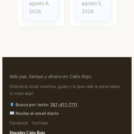
agosto 6,
agosto 5,
2026
2026
Más paz, tiempo y dinero en Cabo Rojo.
Directorio local, eventos, guías y lo que vale la pena saber
si vives aquí.
Busca por texto:
787-417-7711
Recibe el email diario
Facebook
·
YouTube
Descubre Cabo Rojo