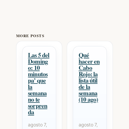
MORE POSTS
Las 5 del
Qué
Doming
hacer en
o: 10
Cabo
minutos
Rojo: la
pa’ que
lista útil
la
de la
semana
semana
no te
(10 ago)
sorpren
da
agosto 7,
agosto 7,