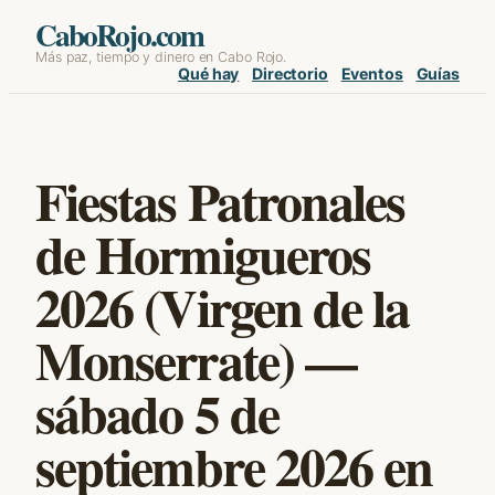
Skip
CaboRojo.com
Más paz, tiempo y dinero en Cabo Rojo.
to
Qué hay
Directorio
Eventos
Guías
content
Fiestas Patronales
de Hormigueros
2026 (Virgen de la
Monserrate) —
sábado 5 de
septiembre 2026 en