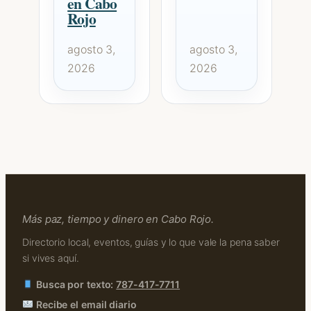
en Cabo
Rojo
agosto 3,
agosto 3,
2026
2026
Más paz, tiempo y dinero en Cabo Rojo.
Directorio local, eventos, guías y lo que vale la pena saber
si vives aquí.
Busca por texto:
787-417-7711
Recibe el email diario