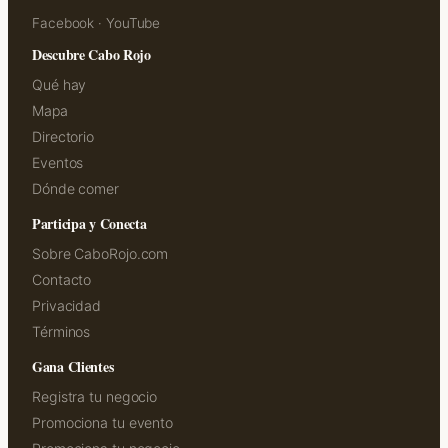
Facebook
·
YouTube
Descubre Cabo Rojo
Qué hay
Mapa
Directorio
Eventos
Dónde comer
Participa y Conecta
Sobre CaboRojo.com
Contacto
Privacidad
Términos
Gana Clientes
Registra tu negocio
Promociona tu evento