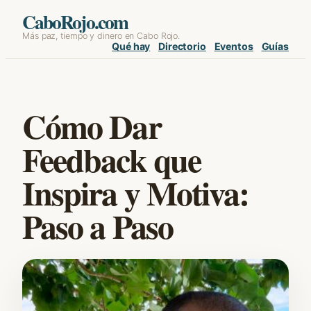
Skip
CaboRojo.com
Más paz, tiempo y dinero en Cabo Rojo.
to
Qué hay
Directorio
Eventos
Guías
content
Cómo Dar
Feedback que
Inspira y Motiva:
Paso a Paso