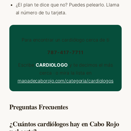
¿El plan te dice que no? Puedes pelearlo. Llama
al número de tu tarjeta.
Para encontrar un cardiólogo cerca de ti
787-417-7711
Escribe
CARDIOLOGO
y te decimos el más
cerca · o mira la lista en
mapadecaborojo.com/categoria/cardiologos
Preguntas Frecuentes
¿Cuántos cardiólogos hay en Cabo Rojo