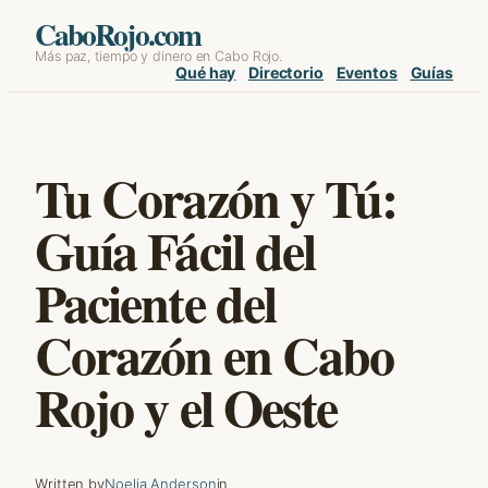
Skip
CaboRojo.com
Más paz, tiempo y dinero en Cabo Rojo.
to
Qué hay
Directorio
Eventos
Guías
content
Tu Corazón y Tú:
Guía Fácil del
Paciente del
Corazón en Cabo
Rojo y el Oeste
Written by
Noelia Anderson
in