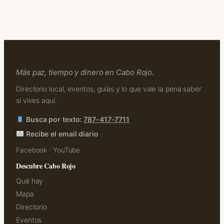
Más paz, tiempo y dinero en Cabo Rojo.
Directorio local, eventos, guías y lo que vale la pena saber
si vives aquí.
Busca por texto:
787-417-7711
Recibe el email diario
Facebook
·
YouTube
Descubre Cabo Rojo
Qué hay
Mapa
Directorio
Eventos