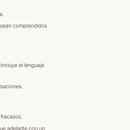
a.
es sean comprendidos
incluye el lenguaje
rsaciones.
 fracasos.
gue adelante con un