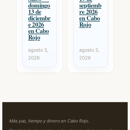
domingo
septiemb
13 de
re 2026
diciembr
en Cabo
e 2026
Rojo
en Cabo
Rojo
agosto 3,
agosto 3,
2026
2026
Más paz, tiempo y dinero en Cabo Rojo.