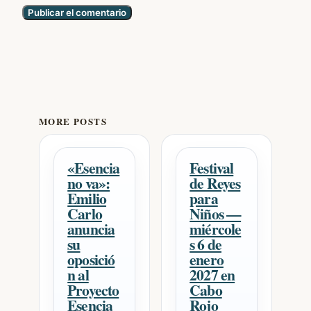
MORE POSTS
«Esencia
Festival
no va»:
de Reyes
Emilio
para
Carlo
Niños —
anuncia
miércole
su
s 6 de
oposició
enero
n al
2027 en
Proyecto
Cabo
Esencia
Rojo