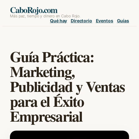
Skip
CaboRojo.com
Más paz, tiempo y dinero en Cabo Rojo.
to
Qué hay
Directorio
Eventos
Guías
content
Guía Práctica:
Marketing,
Publicidad y Ventas
para el Éxito
Empresarial