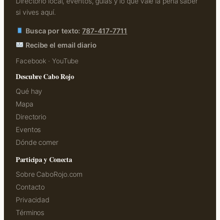
Directorio local, eventos, guías y lo que vale la pena saber
si vives aquí.
Busca por texto:
787-417-7711
Recibe el email diario
Facebook
·
YouTube
Descubre Cabo Rojo
Qué hay
Mapa
Directorio
Eventos
Dónde comer
Participa y Conecta
Sobre CaboRojo.com
Contacto
Privacidad
Términos