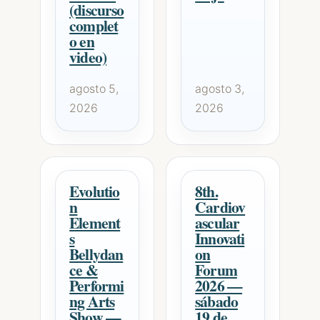
(discurso
complet
o en
video)
agosto 5,
agosto 3,
2026
2026
Evolutio
8th.
n
Cardiov
Element
ascular
s
Innovati
Bellydan
on
ce &
Forum
Performi
2026 —
ng Arts
sábado
Show —
19 de