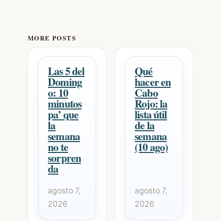
MORE POSTS
Las 5 del
Qué
Doming
hacer en
o: 10
Cabo
minutos
Rojo: la
pa’ que
lista útil
la
de la
semana
semana
no te
(10 ago)
sorpren
da
agosto 7,
agosto 7,
2026
2026