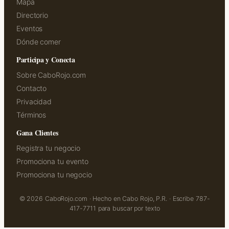
Mapa
Directorio
Eventos
Dónde comer
Participa y Conecta
Sobre CaboRojo.com
Contacto
Privacidad
Términos
Gana Clientes
Registra tu negocio
Promociona tu evento
Promociona tu negocio
© 2026 CaboRojo.com · Hecho en Cabo Rojo, P.R. · Escribe 787-
417-7711 para buscar por texto