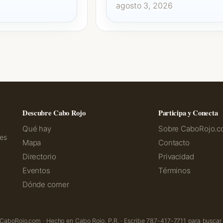
agosto 3, 2026
Descubre Cabo Rojo
Participa y Conecta
Qué hay
Sobre CaboRojo.
ves
Mapa
Contacto
Directorio
Privacidad
Eventos
Términos
Dónde comer
aboRojo.com · Hecho en Cabo Rojo, P.R. · Escribe 787-417-7711 para buscar 