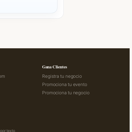
Gana Clientes
com
Registra tu negocio
Promociona tu evento
Promociona tu negocio
por texto