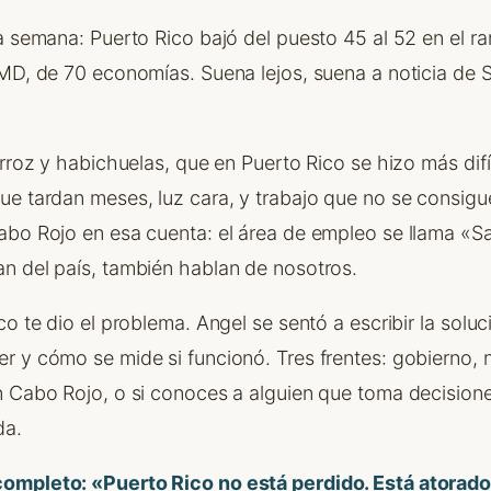
a semana: Puerto Rico bajó del puesto 45 al 52 en el r
IMD, de 70 economías. Suena lejos, suena a noticia de 
arroz y habichuelas, que en Puerto Rico se hizo más difí
e tardan meses, luz cara, y trabajo que no se consigue
abo Rojo en esa cuenta: el área de empleo se llama 
n del país, también hablan de nosotros.
co te dio el problema. Angel se sentó a escribir la soluc
r y cómo se mide si funcionó. Tres frentes: gobierno, 
n Cabo Rojo, o si conoces a alguien que toma decisio
da.
ompleto: «Puerto Rico no está perdido. Está atorad