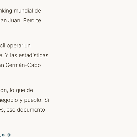
anking mundial de
San Juan. Pero te
cil operar un
. Y las estadísticas
«San Germán-Cabo
ión, lo que de
negocio y pueblo. Si
nes, ese documento
o.» →