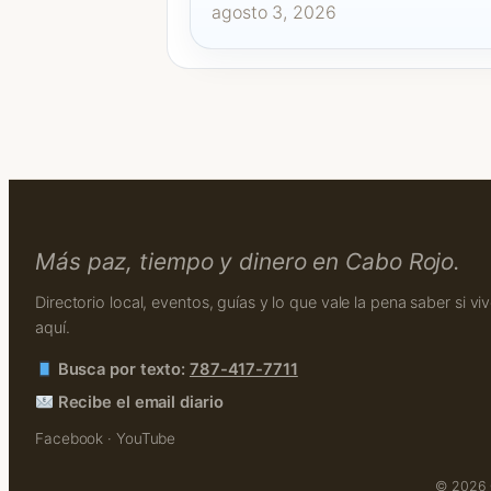
agosto 3, 2026
Más paz, tiempo y dinero en Cabo Rojo.
Directorio local, eventos, guías y lo que vale la pena saber si vi
aquí.
Busca por texto:
787-417-7711
Recibe el email diario
Facebook
·
YouTube
© 2026 C