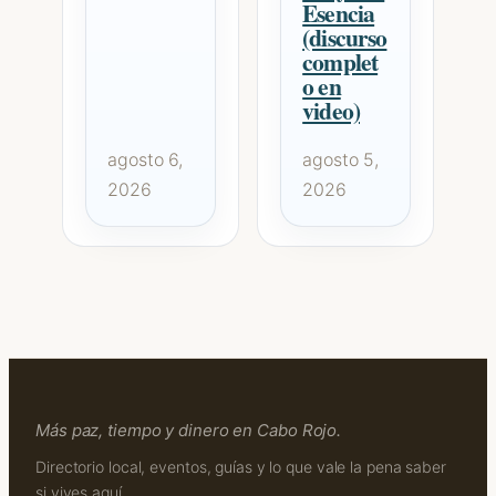
Esencia
(discurso
complet
o en
video)
agosto 6,
agosto 5,
2026
2026
Más paz, tiempo y dinero en Cabo Rojo.
Directorio local, eventos, guías y lo que vale la pena saber
si vives aquí.