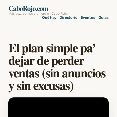
Skip
CaboRojo.com
Más paz, tiempo y dinero en Cabo Rojo.
to
Qué hay
Directorio
Eventos
Guías
content
El plan simple pa’
dejar de perder
ventas (sin anuncios
y sin excusas)