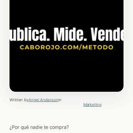
Written by
Angel Anderson
in
Marketing
¿Por qué nadie te compra?