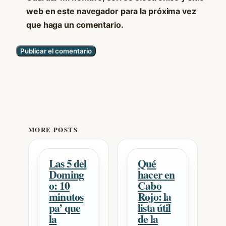
web en este navegador para la próxima vez
que haga un comentario.
MORE POSTS
Las 5 del
Qué
Doming
hacer en
o: 10
Cabo
minutos
Rojo: la
pa’ que
lista útil
la
de la