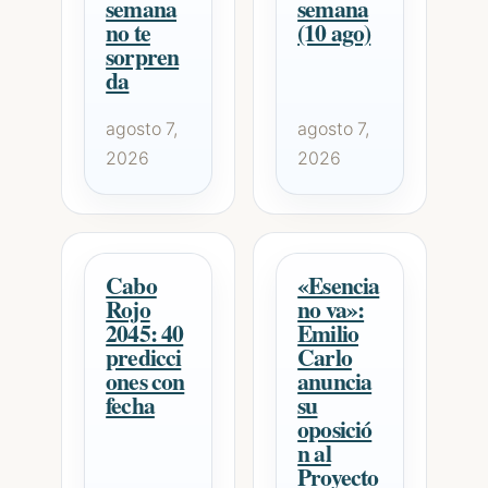
semana
semana
no te
(10 ago)
sorpren
da
agosto 7,
agosto 7,
2026
2026
Cabo
«Esencia
Rojo
no va»:
2045: 40
Emilio
predicci
Carlo
ones con
anuncia
fecha
su
oposició
n al
Proyecto