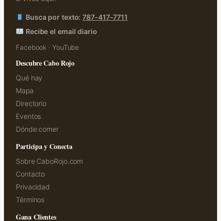
Busca por texto:
787-417-7711
Recibe el email diario
Facebook
·
YouTube
Descubre Cabo Rojo
Qué hay
Mapa
Directorio
Eventos
Dónde comer
Participa y Conecta
Sobre CaboRojo.com
Contacto
Privacidad
Términos
Gana Clientes