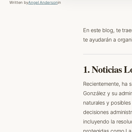
Written by
Angel Anderson
in
En este blog, te tra
te ayudarán a organi
1. Noticias L
Recientemente, ha s
González y su admini
naturales y posibles
decisiones administ
incluyendo la resolu
protegidas como La