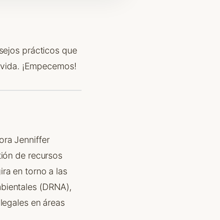
nsejos prácticos que
de vida. ¡Empecemos!
ra Jenniffer
tión de recursos
ra en torno a las
mbientales (DRNA),
ilegales en áreas