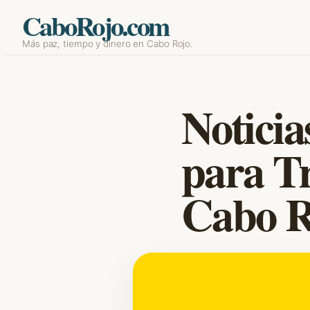
CaboRojo.com
Skip
Más paz, tiempo y dinero en Cabo Rojo.
to
content
Noticia
para T
Cabo R