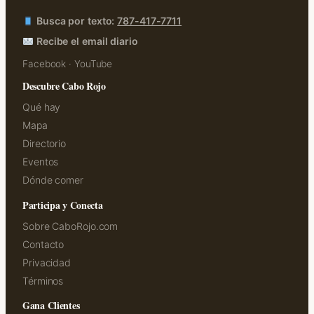
Busca por texto:
787-417-7711
Recibe el email diario
Facebook
·
YouTube
Descubre Cabo Rojo
Qué hay
Mapa
Directorio
Eventos
Dónde comer
Participa y Conecta
Sobre CaboRojo.com
Contacto
Privacidad
Términos
Gana Clientes