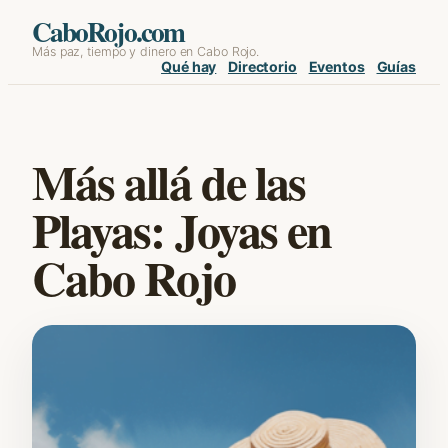
Skip
CaboRojo.com
Más paz, tiempo y dinero en Cabo Rojo.
to
Qué hay
Directorio
Eventos
Guías
content
Más allá de las
Playas: Joyas en
Cabo Rojo