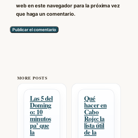
web en este navegador para la próxima vez
que haga un comentario.
MORE POSTS
Las 5 del
Qué
Doming
hacer en
o: 10
Cabo
minutos
Rojo: la
pa’ que
lista útil
la
de la