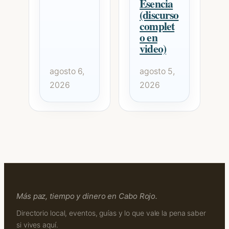
Esencia
(discurso
complet
o en
video)
agosto 6,
agosto 5,
2026
2026
Más paz, tiempo y dinero en Cabo Rojo.
Directorio local, eventos, guías y lo que vale la pena saber
si vives aquí.