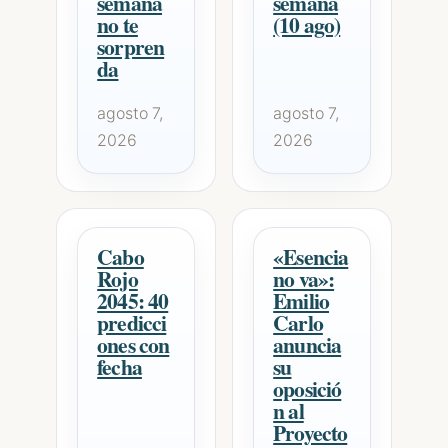
semana
semana
no te
(10 ago)
sorpren
da
agosto 7,
agosto 7,
2026
2026
Cabo
«Esencia
Rojo
no va»:
2045: 40
Emilio
predicci
Carlo
ones con
anuncia
fecha
su
oposició
n al
Proyecto