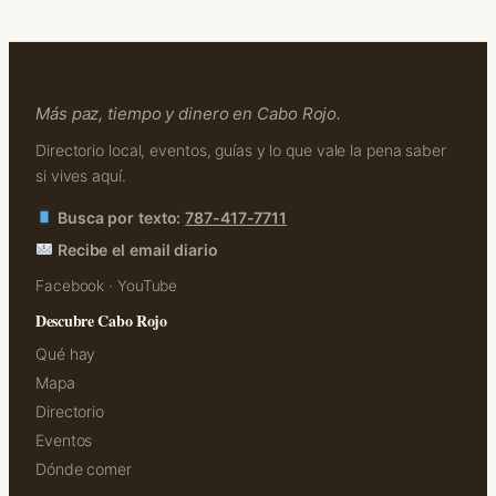
Más paz, tiempo y dinero en Cabo Rojo.
Directorio local, eventos, guías y lo que vale la pena saber
si vives aquí.
Busca por texto:
787-417-7711
Recibe el email diario
Facebook
·
YouTube
Descubre Cabo Rojo
Qué hay
Mapa
Directorio
Eventos
Dónde comer