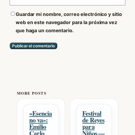
Guardar mi nombre, correo electrónico y sitio
web en este navegador para la próxima vez
que haga un comentario.
MORE POSTS
«Esencia
Festival
no va»:
de Reyes
Emilio
para
Carlo
Niños —