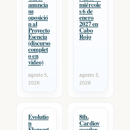
anuncia
miércole
su
s 6 de
oposició
enero
n al
2027 en
Proyecto
Cabo
Esencia
Rojo
(discurso
complet
o en
video)
agosto 5,
agosto 3,
2026
2026
Evolutio
8th.
n
Cardiov
Element
ascular