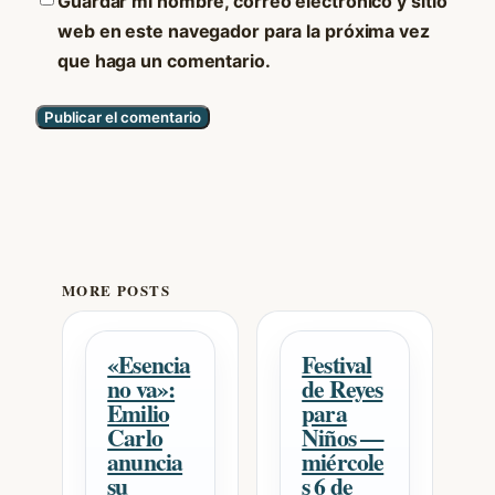
Guardar mi nombre, correo electrónico y sitio
web en este navegador para la próxima vez
que haga un comentario.
MORE POSTS
«Esencia
Festival
no va»:
de Reyes
Emilio
para
Carlo
Niños —
anuncia
miércole
su
s 6 de