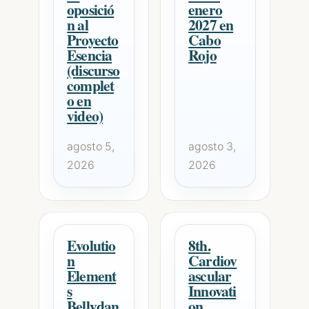
oposició
enero
n al
2027 en
Proyecto
Cabo
Esencia
Rojo
(discurso
complet
o en
video)
agosto 5,
agosto 3,
2026
2026
Evolutio
8th.
n
Cardiov
Element
ascular
s
Innovati
Bellydan
on