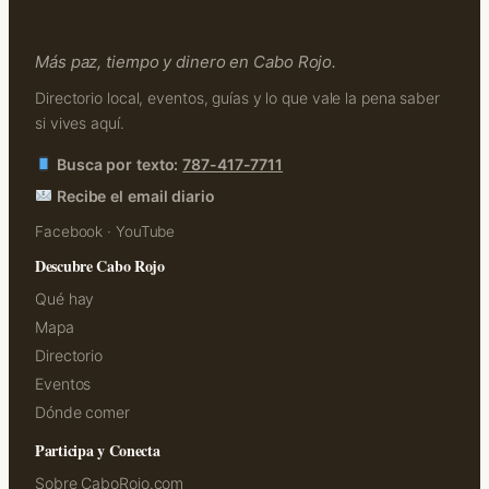
Más paz, tiempo y dinero en Cabo Rojo.
Directorio local, eventos, guías y lo que vale la pena saber
si vives aquí.
Busca por texto:
787-417-7711
Recibe el email diario
Facebook
·
YouTube
Descubre Cabo Rojo
Qué hay
Mapa
Directorio
Eventos
Dónde comer
Participa y Conecta
Sobre CaboRojo.com