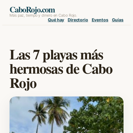
Skip
CaboRojo.com
Más paz, tiempo y dinero en Cabo Rojo.
to
Qué hay
Directorio
Eventos
Guías
content
Las 7 playas más
hermosas de Cabo
Rojo