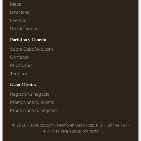
Mapa
Directorio
Eventos
Dónde comer
Participa y Conecta
Sobre CaboRojo.com
Contacto
Privacidad
Términos
Gana Clientes
Registra tu negocio
Promociona tu evento
Promociona tu negocio
© 2026 CaboRojo.com · Hecho en Cabo Rojo, P.R. · Escribe 787-
417-7711 para buscar por texto