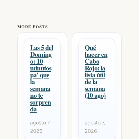
MORE POSTS
Las 5 del
Qué
Doming
hacer en
o: 10
Cabo
minutos
Rojo: la
pa’ que
lista útil
la
de la
semana
semana
no te
(10 ago)
sorpren
da
agosto 7,
agosto 7,
2026
2026