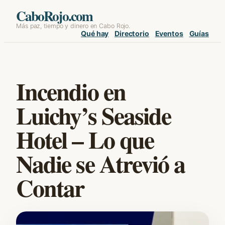
Skip
CaboRojo.com
Más paz, tiempo y dinero en Cabo Rojo.
to
Qué hay
Directorio
Eventos
Guías
content
Incendio en
Luichy’s Seaside
Hotel – Lo que
Nadie se Atrevió a
Contar