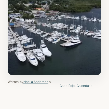
Written by
Noelia Anderson
in
Cabo Rojo
, 
Calendario