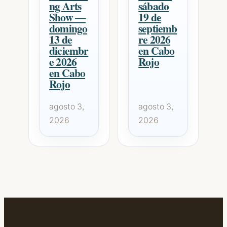
ng Arts
sábado
Show —
19 de
domingo
septiemb
13 de
re 2026
diciembr
en Cabo
e 2026
Rojo
en Cabo
Rojo
agosto 3,
agosto 3,
2026
2026