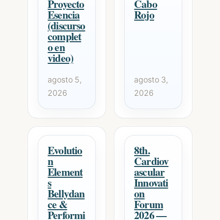
Proyecto
Cabo
Esencia
Rojo
(discurso
complet
o en
video)
agosto 5,
agosto 3,
2026
2026
Evolutio
8th.
n
Cardiov
Element
ascular
s
Innovati
Bellydan
on
ce &
Forum
Performi
2026 —