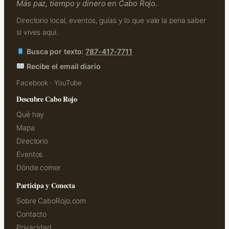
Más paz, tiempo y dinero en Cabo Rojo.
Directorio local, eventos, guías y lo que vale la pena saber
si vives aquí.
Busca por texto:
787-417-7711
Recibe el email diario
Facebook
·
YouTube
Descubre Cabo Rojo
Qué hay
Mapa
Directorio
Eventos
Dónde comer
Participa y Conecta
Sobre CaboRojo.com
Contacto
Privacidad