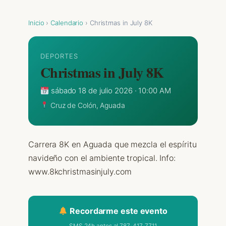
Inicio
›
Calendario
› Christmas in July 8K
DEPORTES
Christmas in July 8K
sábado 18 de julio 2026 · 10:00 AM
Cruz de Colón, Aguada
Carrera 8K en Aguada que mezcla el espíritu
navideño con el ambiente tropical. Info:
www.8kchristmasinjuly.com
Recordarme este evento
SMS 24h antes al 787-417-7711