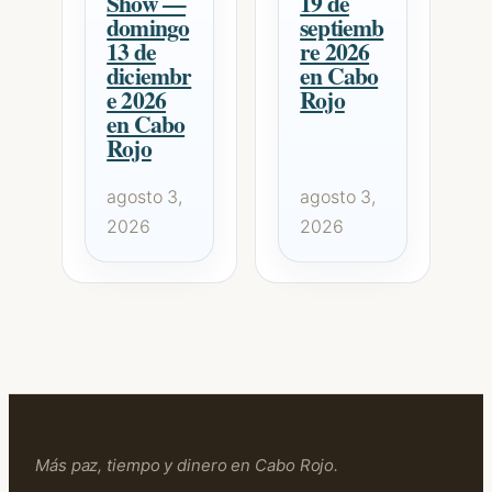
Show —
19 de
domingo
septiemb
13 de
re 2026
diciembr
en Cabo
e 2026
Rojo
en Cabo
Rojo
agosto 3,
agosto 3,
2026
2026
Más paz, tiempo y dinero en Cabo Rojo.