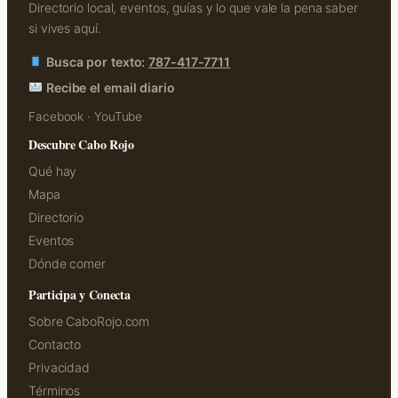
Directorio local, eventos, guías y lo que vale la pena saber
si vives aquí.
Busca por texto:
787-417-7711
Recibe el email diario
Facebook
·
YouTube
Descubre Cabo Rojo
Qué hay
Mapa
Directorio
Eventos
Dónde comer
Participa y Conecta
Sobre CaboRojo.com
Contacto
Privacidad
Términos