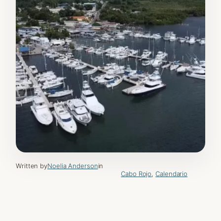
Written by
Noelia Anderson
in
Cabo Rojo
, 
Calendario