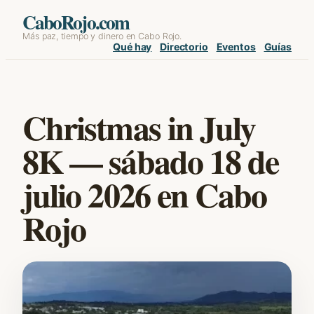
Skip
CaboRojo.com
Más paz, tiempo y dinero en Cabo Rojo.
to
Qué hay
Directorio
Eventos
Guías
content
Christmas in July
8K — sábado 18 de
julio 2026 en Cabo
Rojo