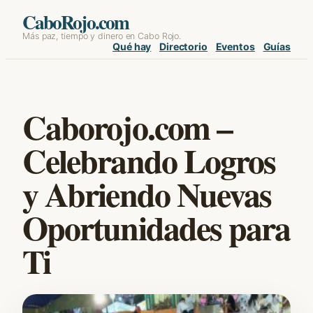
Skip
CaboRojo.com
Más paz, tiempo y dinero en Cabo Rojo.
to
Qué hay
Directorio
Eventos
Guías
content
Caborojo.com –
Celebrando Logros
y Abriendo Nuevas
Oportunidades para
Ti