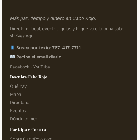
Más paz, tiempo y dinero en Cabo Rojo.
Directorio local, eventos, guías y lo que vale la pena saber
si vives aquí.
Busca por texto:
787-417-7711
Recibe el email diario
Facebook
·
YouTube
Descubre Cabo Rojo
Qué hay
Mapa
Directorio
Eventos
Dónde comer
Participa y Conecta
Sobre CaboRojo.com