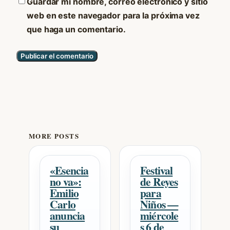
Guardar mi nombre, correo electrónico y sitio
web en este navegador para la próxima vez
que haga un comentario.
MORE POSTS
«Esencia
Festival
no va»:
de Reyes
Emilio
para
Carlo
Niños —
anuncia
miércole
su
s 6 de