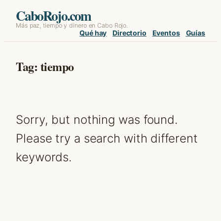
Skip
CaboRojo.com
Más paz, tiempo y dinero en Cabo Rojo.
to
Qué hay
Directorio
Eventos
Guías
content
Tag:
tiempo
Sorry, but nothing was found.
Please try a search with different
keywords.