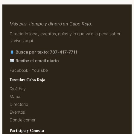
Más paz, tiempo y dinero en Cabo Rojo.
Directorio local, eventos, guías y lo que vale la pena saber
si vives aquí.
Busca por texto:
787-417-7711
Recibe el email diario
Facebook
·
YouTube
Descubre Cabo Rojo
Qué hay
Mapa
Directorio
Eventos
Dónde comer
Participa y Conecta