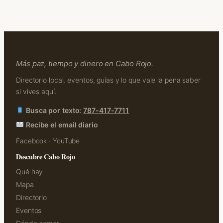
Más paz, tiempo y dinero en Cabo Rojo.
Directorio local, eventos, guías y lo que vale la pena saber
si vives aquí.
Busca por texto:
787-417-7711
Recibe el email diario
Facebook
·
YouTube
Descubre Cabo Rojo
Qué hay
Mapa
Directorio
Eventos