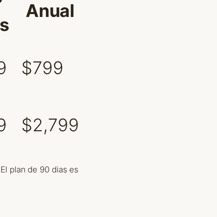
Anual
as
9
$799
9
$2,799
 El plan de 90 dias es