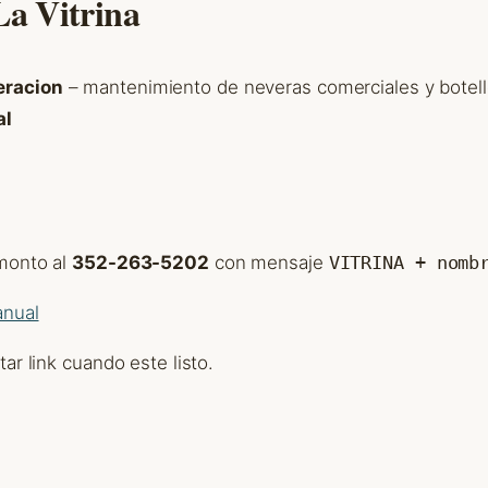
La Vitrina
eracion
– mantenimiento de neveras comerciales y botel
al
monto al
352-263-5202
con mensaje
VITRINA + nomb
anual
tar link cuando este listo.