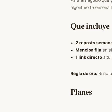
Para el negocio que 
algoritmo te ensena h
Que incluye
2 reposts seman
Mencion fija
en el
1 link directo
a tu
Regla de oro:
Si no p
Planes