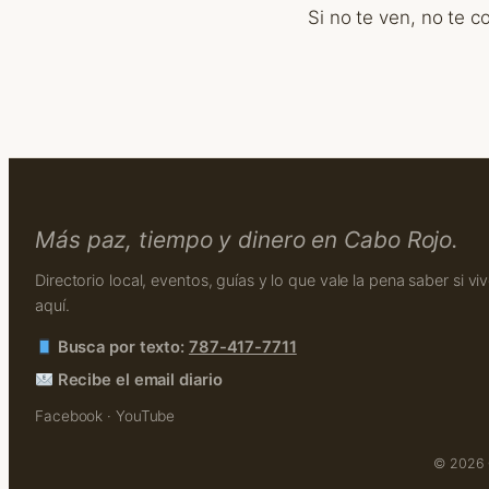
Si no te ven, no te 
Más paz, tiempo y dinero en Cabo Rojo.
Directorio local, eventos, guías y lo que vale la pena saber si vi
aquí.
Busca por texto:
787-417-7711
Recibe el email diario
Facebook
·
YouTube
© 2026 C