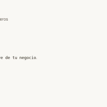
leros
re de tu negocio
.