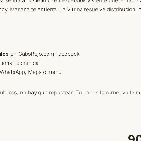
ya se mata posteando en Facebook y siente que le habla a
oy. Manana te entierra. La Vitrina resuelve distribucion, n
ales
en CaboRojo.com Facebook
 email dominical
 WhatsApp, Maps o menu
ublicas, no hay que repostear. Tu pones la carne, yo le m
9