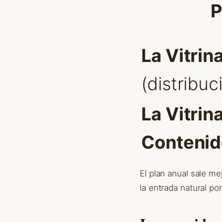
P
La Vitrin
(distribuc
La Vitrin
Contenid
El plan anual sale me
la entrada natural po