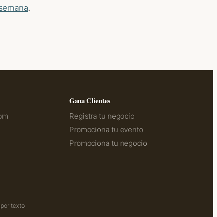
 semana
.
Gana Clientes
com
Registra tu negocio
Promociona tu evento
Promociona tu negocio
por texto