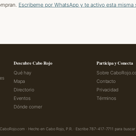
compran.
Escribeme por WhatsApp y te activo esta misma
Descubre Cabo Rojo
Participa y Conecta
Qué hay
Sobre CaboRojo.
ves
Mapa
Contacto
Directorio
Privacidad
Eventos
Términos
Dónde comer
aboRojo.com · Hecho en Cabo Rojo, P.R. · Escribe 787-417-7711 para buscar 