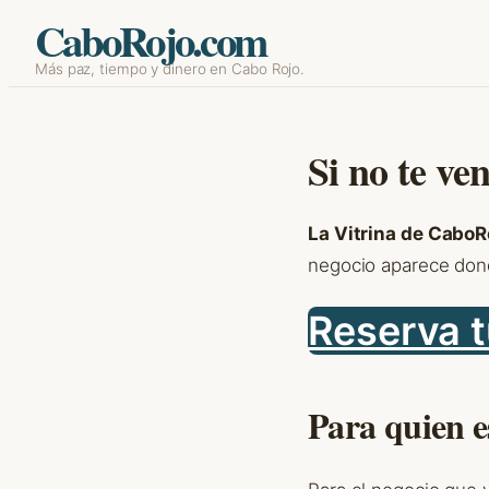
CaboRojo.com
Skip
Más paz, tiempo y dinero en Cabo Rojo.
to
content
Si no te ve
La Vitrina de Cabo
negocio aparece dond
Reserva t
Para quien e