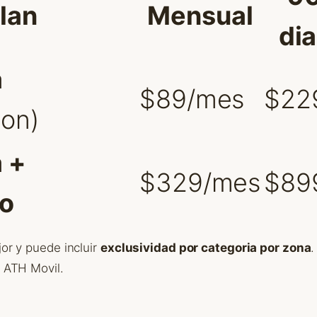
lan
Mensual
di
a
$89/mes
$22
ion)
a +
$329/mes
$89
o
jor y puede incluir
exclusividad por categoria por zona
.
r ATH Movil.