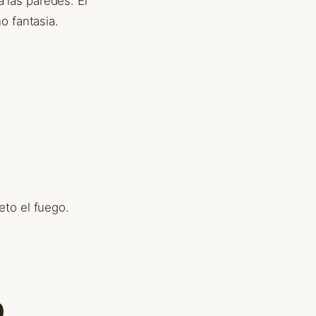
 las paredes. El
o fantasia.
eto el fuego.
0