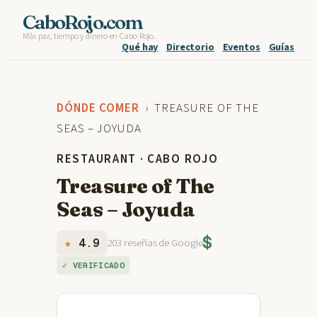
Skip
CaboRojo.com
Más paz, tiempo y dinero en Cabo Rojo.
to
Qué hay
Directorio
Eventos
Guías
content
DÓNDE COMER
› TREASURE OF THE
SEAS – JOYUDA
RESTAURANT · CABO ROJO
Treasure of The
Seas – Joyuda
$
★
4.9
203 reseñas de Google
✓ VERIFICADO