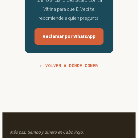
tu info al día, o destácalo con La
Vitrina para que El Veci te
recomiende a quien pregunta.
Reclamar por WhatsApp
← VOLVER A DÓNDE COMER
Más paz, tiempo y dinero en Cabo Rojo.