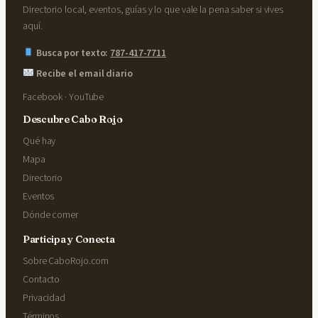
Directorio local, eventos, guías y lo que vale la pena saber si vives
aquí.
Busca por texto:
787-417-7711
Recibe el email diario
Facebook
·
YouTube
Descubre Cabo Rojo
Qué hay
Mapa
Directorio
Eventos
Dónde comer
Participa y Conecta
Sobre CaboRojo.com
Contacto
Privacidad
Términos