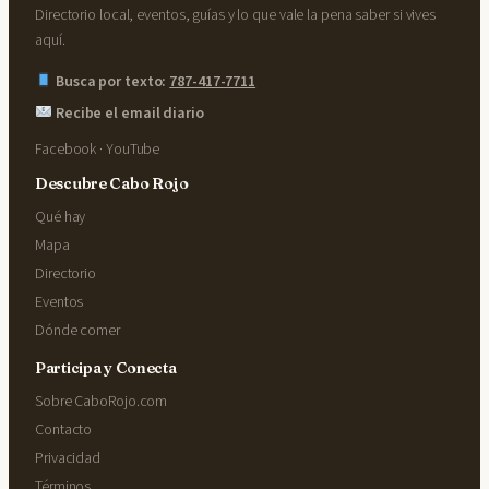
Directorio local, eventos, guías y lo que vale la pena saber si vives
aquí.
Busca por texto:
787-417-7711
Recibe el email diario
Facebook
·
YouTube
Descubre Cabo Rojo
Qué hay
Mapa
Directorio
Eventos
Dónde comer
Participa y Conecta
Sobre CaboRojo.com
Contacto
Privacidad
Términos