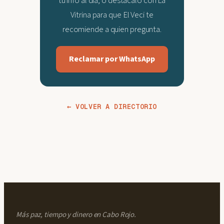
tu info al día, o destácalo con La
Vitrina para que El Veci te
recomiende a quien pregunta.
Reclamar por WhatsApp
← VOLVER A DIRECTORIO
Más paz, tiempo y dinero en Cabo Rojo.