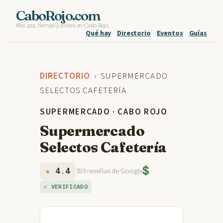
Skip
CaboRojo.com
Más paz, tiempo y dinero en Cabo Rojo.
to
Qué hay
Directorio
Eventos
Guías
content
DIRECTORIO
› SUPERMERCADO
SELECTOS CAFETERÍA
SUPERMERCADO · CABO ROJO
Supermercado
Selectos Cafetería
$
★
4.4
789 reseñas de Google
✓ VERIFICADO