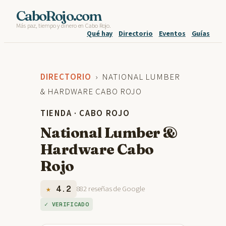
Skip
CaboRojo.com
Más paz, tiempo y dinero en Cabo Rojo.
to
Qué hay
Directorio
Eventos
Guías
content
DIRECTORIO
› NATIONAL LUMBER
& HARDWARE CABO ROJO
TIENDA · CABO ROJO
National Lumber &
Hardware Cabo
Rojo
★
4.2
882 reseñas de Google
✓ VERIFICADO