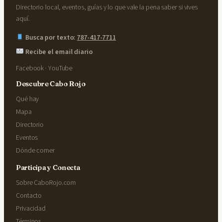
Directorio local, eventos, guías y lo que vale la pena saber si vives
aquí.
Busca por texto:
787-417-7711
Recibe el email diario
Facebook
·
YouTube
Descubre Cabo Rojo
Qué hay
Mapa
Directorio
Eventos
Dónde comer
Participa y Conecta
Sobre CaboRojo.com
Contacto
Privacidad
Términos