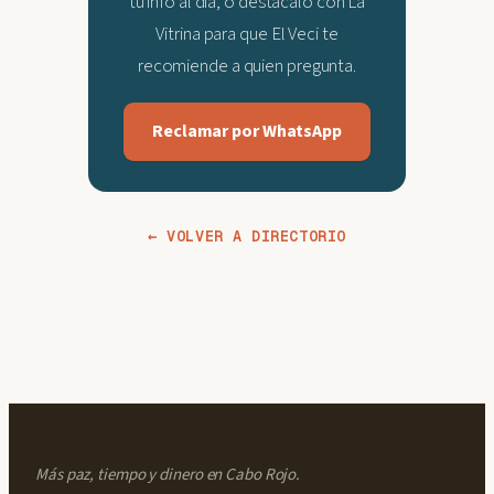
tu info al día, o destácalo con La
Vitrina para que El Veci te
recomiende a quien pregunta.
Reclamar por WhatsApp
← VOLVER A DIRECTORIO
Más paz, tiempo y dinero en Cabo Rojo.