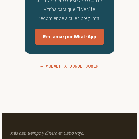
tu info al día, o destácalo con La
Vitrina para que El Veci te
recomiende a quien pregunta.
Reclamar por WhatsApp
← VOLVER A DÓNDE COMER
Más paz, tiempo y dinero en Cabo Rojo.