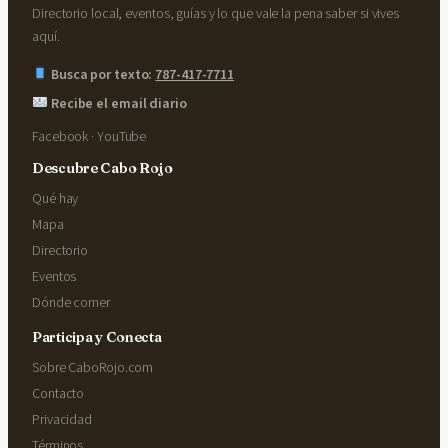
Directorio local, eventos, guías y lo que vale la pena saber si vives
aquí.
Busca por texto:
787-417-7711
Recibe el email diario
Facebook
·
YouTube
Descubre Cabo Rojo
Qué hay
Mapa
Directorio
Eventos
Dónde comer
Participa y Conecta
Sobre CaboRojo.com
Contacto
Privacidad
Términos