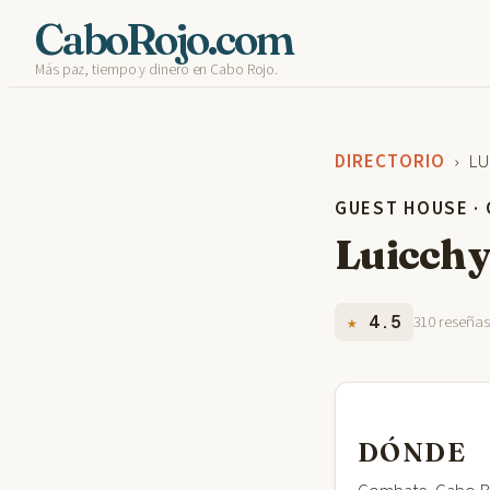
Skip
CaboRojo.com
Más paz, tiempo y dinero en Cabo Rojo.
to
content
DIRECTORIO
› LU
GUEST HOUSE ·
Luicchy
★
4.5
310 reseña
DÓNDE