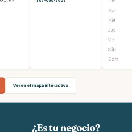
ojo, PR
787-688-7827
Lun
Mar
Mié
Jue
Vie
Sáb
Dom
Ver en el mapa interactivo
¿Es tu negocio?