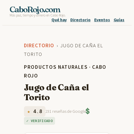
Skip
CaboRojo.com
Más paz, tiempo y dinero en Cabo Rojo.
to
Qué hay
Directorio
Eventos
Guías
content
DIRECTORIO
› JUGO DE CAÑA EL
TORITO
PRODUCTOS NATURALES · CABO
ROJO
Jugo de Caña el
Torito
$
★
4.8
231 reseñas de Google
✓ VERIFICADO