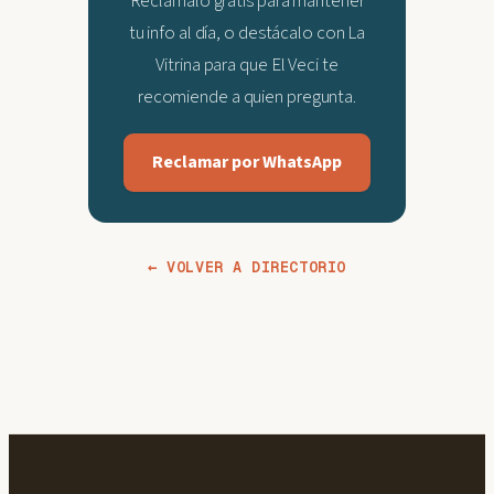
Reclámalo gratis para mantener
tu info al día, o destácalo con La
Vitrina para que El Veci te
recomiende a quien pregunta.
Reclamar por WhatsApp
← VOLVER A DIRECTORIO