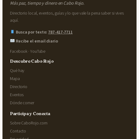
Más paz, tiempo y dinero en Cabo Rojo.
Directorio local, eventos, guías y lo que vale la pena saber si vives
aquí.
Busca por texto:
787-417-7711
Recibe el email diario
Facebook
·
YouTube
Descubre Cabo Rojo
Qué hay
Mapa
Directorio
Eventos
Dónde comer
Participa y Conecta
Sobre CaboRojo.com
Contacto