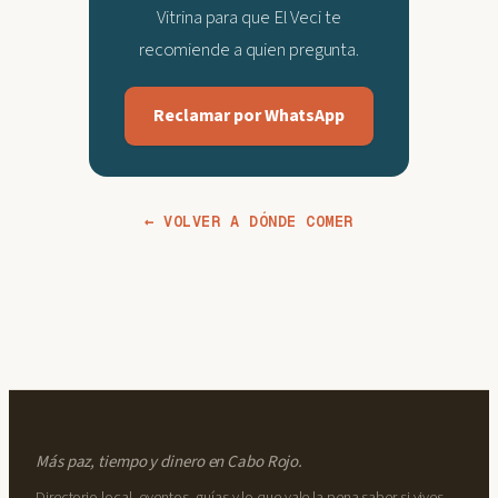
Vitrina para que El Veci te
recomiende a quien pregunta.
Reclamar por WhatsApp
← VOLVER A DÓNDE COMER
Más paz, tiempo y dinero en Cabo Rojo.
Directorio local, eventos, guías y lo que vale la pena saber si vives