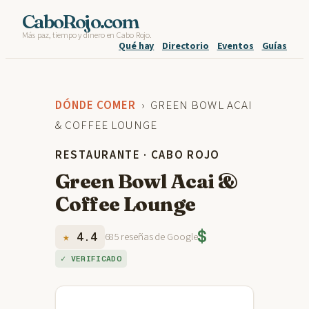
Skip
CaboRojo.com
Más paz, tiempo y dinero en Cabo Rojo.
to
Qué hay
Directorio
Eventos
Guías
content
DÓNDE COMER
› GREEN BOWL ACAI
& COFFEE LOUNGE
RESTAURANTE · CABO ROJO
Green Bowl Acai &
Coffee Lounge
$
★
4.4
685 reseñas de Google
✓ VERIFICADO