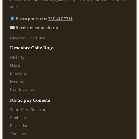
aquí.
Busca por texto:
787-417-7711
Recibe el email diario
Facebook
·
YouTube
Descubre Cabo Rojo
Qué hay
Mapa
Directorio
Eventos
Dónde comer
Participa y Conecta
Sobre CaboRojo.com
Contacto
Privacidad
Términos