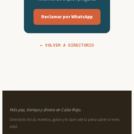
Reclamar por WhatsApp
← VOLVER A DIRECTORIO
Más paz, tiempo y dinero en Cabo Rojo.
Directorio local, eventos, guías y lo que vale la pena saber si vives
aquí.