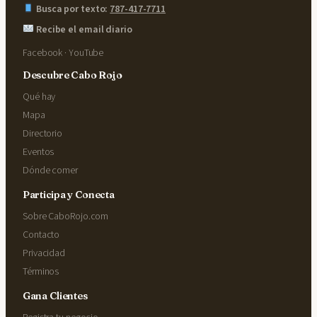
Busca por texto:
787-417-7711
Recibe el email diario
Facebook
·
YouTube
Descubre Cabo Rojo
Qué hay
Mapa
Directorio
Eventos
Dónde comer
Participa y Conecta
Sobre CaboRojo.com
Contacto
Privacidad
Términos
Gana Clientes