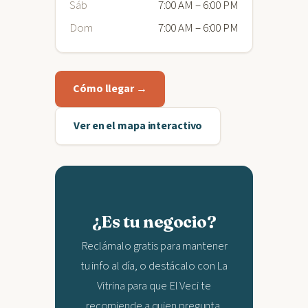
Sáb
7:00 AM – 6:00 PM
Dom
7:00 AM – 6:00 PM
Cómo llegar →
Ver en el mapa interactivo
¿Es tu negocio?
Reclámalo gratis para mantener
tu info al día, o destácalo con La
Vitrina para que El Veci te
recomiende a quien pregunta.