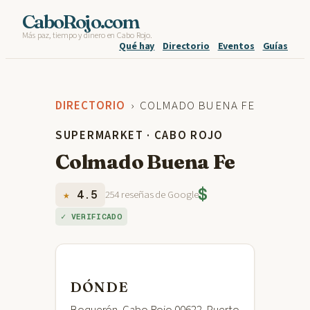
Skip
CaboRojo.com
Más paz, tiempo y dinero en Cabo Rojo.
to
Qué hay
Directorio
Eventos
Guías
content
DIRECTORIO
› COLMADO BUENA FE
SUPERMARKET · CABO ROJO
Colmado Buena Fe
$
★
4.5
254 reseñas de Google
✓ VERIFICADO
DÓNDE