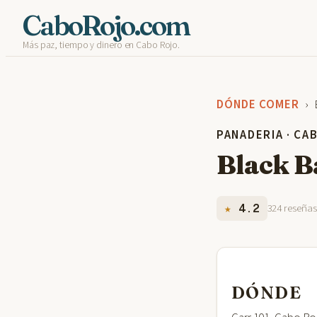
Skip
CaboRojo.com
Más paz, tiempo y dinero en Cabo Rojo.
to
content
DÓNDE COMER
› 
PANADERIA · CA
Black B
★
4.2
324 reseña
DÓNDE