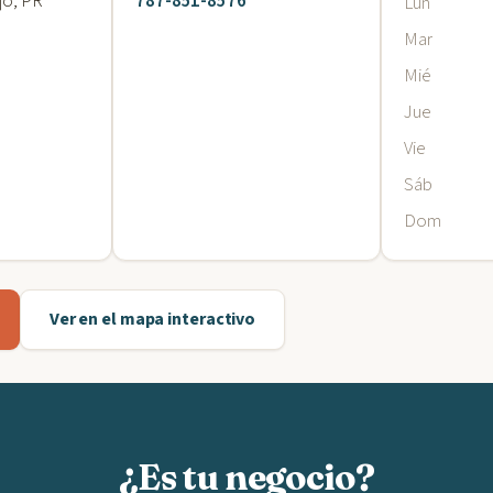
jo, PR
787-851-8576
Lun
Mar
Mié
Jue
Vie
Sáb
Dom
Ver en el mapa interactivo
¿Es tu negocio?