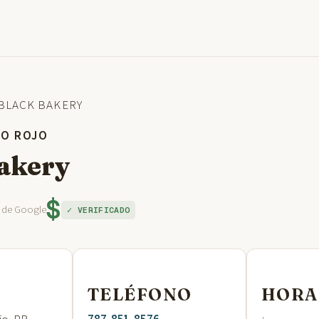
BLACK BAKERY
BO ROJO
akery
$
s de Google
✓ VERIFICADO
TELÉFONO
HORA