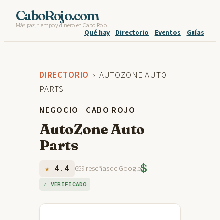
Skip
CaboRojo.com
Más paz, tiempo y dinero en Cabo Rojo.
to
Qué hay
Directorio
Eventos
Guías
content
DIRECTORIO
› AUTOZONE AUTO
PARTS
NEGOCIO · CABO ROJO
AutoZone Auto
Parts
$
★
4.4
659 reseñas de Google
✓ VERIFICADO