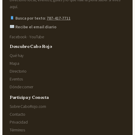
aquí.
Busca por texto:
787-417-7711
Recibe el email diario
Facebook
·
YouTube
Descubre Cabo Rojo
Qué hay
Mapa
Directorio
Eventos
Dónde comer
Participa y Conecta
Sobre CaboRojo.com
Contacto
Privacidad
Términos