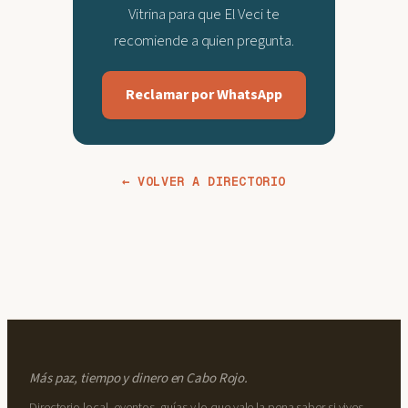
Vitrina para que El Veci te
recomiende a quien pregunta.
Reclamar por WhatsApp
← VOLVER A DIRECTORIO
Más paz, tiempo y dinero en Cabo Rojo.
Directorio local, eventos, guías y lo que vale la pena saber si vives