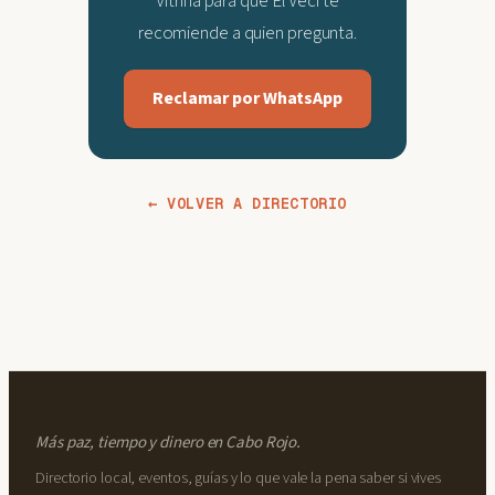
Vitrina para que El Veci te
recomiende a quien pregunta.
Reclamar por WhatsApp
← VOLVER A DIRECTORIO
Más paz, tiempo y dinero en Cabo Rojo.
Directorio local, eventos, guías y lo que vale la pena saber si vives