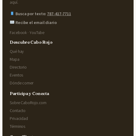
aquí.
Busca por texto:
787-417-7711
Recibe el email diario
Facebook
·
YouTube
Descubre Cabo Rojo
Qué hay
Mapa
Directorio
Eventos
Dónde comer
Participa y Conecta
Sobre CaboRojo.com
Contacto
Privacidad
Términos