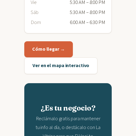
Vie
5:30 AM – 8:00 PM
Sáb
5:30 AM – 8:00 PM
Dom
6:00 AM – 6:30 PM
Cómo llegar →
Ver en el mapa interactivo
¿Es tu negocio?
Reclámalo gratis para mantener
tu info al día, o destácalo con La