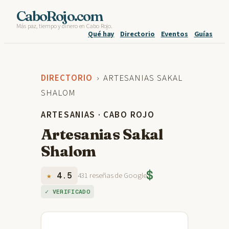
Skip
CaboRojo.com
Más paz, tiempo y dinero en Cabo Rojo.
to
Qué hay
Directorio
Eventos
Guías
content
DIRECTORIO
› ARTESANIAS SAKAL
SHALOM
ARTESANIAS · CABO ROJO
Artesanias Sakal
Shalom
$
★
4.5
431 reseñas de Google
✓ VERIFICADO