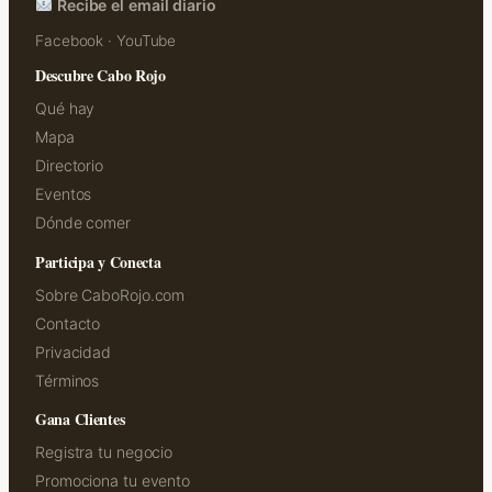
Recibe el email diario
Facebook
·
YouTube
Descubre Cabo Rojo
Qué hay
Mapa
Directorio
Eventos
Dónde comer
Participa y Conecta
Sobre CaboRojo.com
Contacto
Privacidad
Términos
Gana Clientes
Registra tu negocio
Promociona tu evento