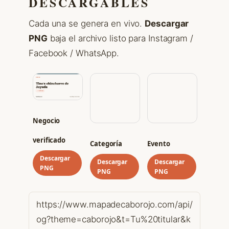
DESCARGABLES
Cada una se genera en vivo.
Descargar
PNG
baja el archivo listo para Instagram /
Facebook / WhatsApp.
Negocio
verificado
Categoría
Evento
Descargar
Descargar
Descargar
PNG
PNG
PNG
https://www.mapadecaborojo.com/api/
og?theme=caborojo&t=Tu%20titular&k