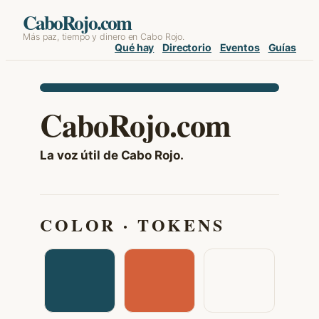
Skip
CaboRojo.com
Más paz, tiempo y dinero en Cabo Rojo.
to
Qué hay
Directorio
Eventos
Guías
content
CaboRojo.com
La voz útil de Cabo Rojo.
COLOR · TOKENS