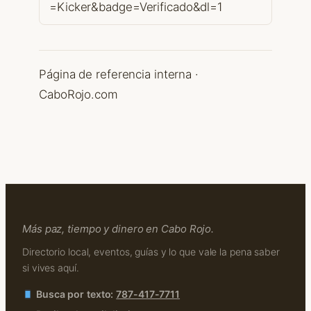
=Kicker&badge=Verificado&dl=1
Página de referencia interna ·
CaboRojo.com
Más paz, tiempo y dinero en Cabo Rojo.
Directorio local, eventos, guías y lo que vale la pena saber
si vives aquí.
Busca por texto:
787-417-7711