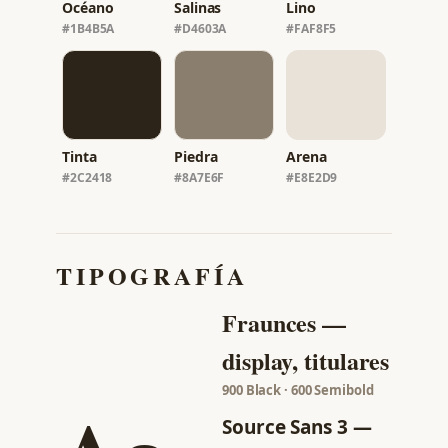
Océano
Salinas
Lino
#1B4B5A
#D4603A
#FAF8F5
Tinta
Piedra
Arena
#2C2418
#8A7E6F
#E8E2D9
TIPOGRAFÍA
Fraunces —
display, titulares
900 Black · 600 Semibold
Source Sans 3 —