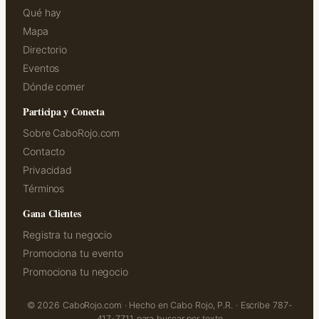
Qué hay
Mapa
Directorio
Eventos
Dónde comer
Participa y Conecta
Sobre CaboRojo.com
Contacto
Privacidad
Términos
Gana Clientes
Registra tu negocio
Promociona tu evento
Promociona tu negocio
© 2026 CaboRojo.com · Hecho en Cabo Rojo, P.R. · Escribe 787-
417-7711 para buscar por texto