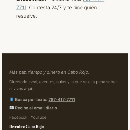
7711
. Contesta 24/7 y te dice quién
resuelve.
Más paz, tiempo y dinero en Cabo Rojo.
Directorio local, eventos, guías y lo que vale la pena saber
si vives aquí.
Busca por texto:
787-417-7711
Recibe el email diario
Facebook
·
YouTube
Descubre Cabo Rojo