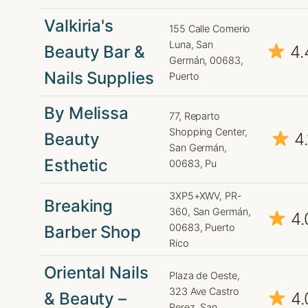
Valkiria's
155 Calle Comerio
Luna, San
Beauty Bar &
4.
Germán, 00683,
Nails Supplies
Puerto
By Melissa
77, Reparto
Shopping Center,
Beauty
4.
San Germán,
Esthetic
00683, Pu
3XP5+XWV, PR-
Breaking
360, San Germán,
4.
00683, Puerto
Barber Shop
Rico
Oriental Nails
Plaza de Oeste,
323 Ave Castro
& Beauty –
4.
Perez, San