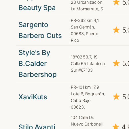
5.
23 Urbanización
Beauty Spa
La Monserrate, S
PR-362 km 4,1,
Sargento
San Germán,
5.
00683, Puerto
Barbero Cuts
Rico
Style's By
18°02'53.7, 19
B.Calder
5.
Calle 65 Infanteria
Sur #67°03
Barbershop
PR-101 km 17.9
Lote B, Boquerón,
XaviKuts
5.
Cabo Rojo
00623,
104 Calle Dr.
Nuevo Carbonell,
Stilo Avanti
4.