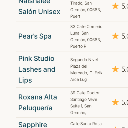
Naishalee
Tirado, San
5.
Germán, 00683,
Salón Unisex
Puert
83 Calle Comerio
Luna, San
Pear’s Spa
5.
Germán, 00683,
Puerto R
Pink Studio
Segundo Nivel
Plaza del
Lashes and
5.
Mercado, C. Felix
Lips
Arce Lug
39 Calle Doctor
Roxana Alta
Santiago Veve
5.
Suite 1, San
Peluquería
Germán,
Sapphire
Calle Santa Rosa,