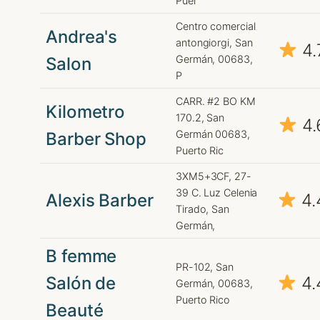
Puer
Centro comercial
Andrea's
antongiorgi, San
4.
Germán, 00683,
Salon
P
CARR. #2 BO KM
Kilometro
170.2, San
4.
Germán 00683,
Barber Shop
Puerto Ric
3XM5+3CF, 27-
39 C. Luz Celenia
Alexis Barber
4.
Tirado, San
Germán,
B femme
PR-102, San
Salón de
4.
Germán, 00683,
Puerto Rico
Beauté