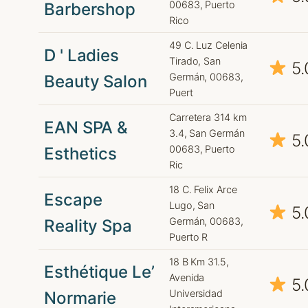
00683, Puerto
Barbershop
Rico
49 C. Luz Celenia
D ' Ladies
Tirado, San
5.
Germán, 00683,
Beauty Salon
Puert
Carretera 314 km
EAN SPA &
3.4, San Germán
5.
00683, Puerto
Esthetics
Ric
18 C. Felix Arce
Escape
Lugo, San
5.
Germán, 00683,
Reality Spa
Puerto R
18 B Km 31.5,
Esthétique Le’
Avenida
5.
Universidad
Normarie