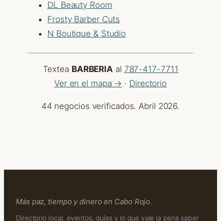
DL Beauty Room
Frosty Barber Cuts
N Boutique & Studio
Textea
BARBERIA
al
787-417-7711
Ver en el mapa →
·
Directorio
44 negocios verificados. Abril 2026.
Más paz, tiempo y dinero en Cabo Rojo.
Directorio local, eventos, guías y lo que vale la pena saber