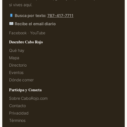
si vives aquí.
Busca por texto:
787-417-7711
Recibe el email diario
Facebook
·
YouTube
Descubre Cabo Rojo
Qué hay
Mapa
Directorio
Eventos
Dónde comer
Participa y Conecta
Sobre CaboRojo.com
Contacto
Privacidad
Términos