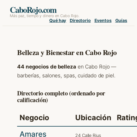
Skip
CaboRojo.com
Más paz, tiempo y dinero en Cabo Rojo.
to
Qué hay
Directorio
Eventos
Guías
content
Belleza y Bienestar en Cabo Rojo
44 negocios de belleza
en Cabo Rojo —
barberías, salones, spas, cuidado de piel.
Directorio completo (ordenado por
calificación)
Negocio
Ubicación
Ratin
Amares
24 Calle Rius