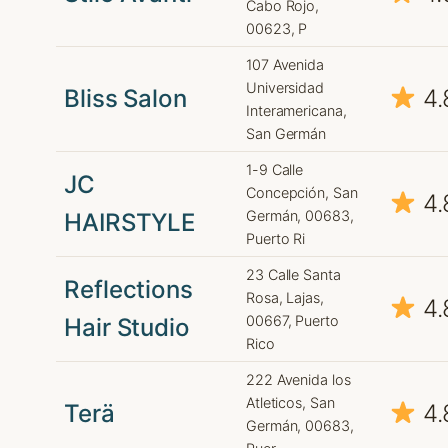
Cabo Rojo,
00623, P
107 Avenida
Universidad
Bliss Salon
4.
Interamericana,
San Germán
1-9 Calle
JC
Concepción, San
4.
Germán, 00683,
HAIRSTYLE
Puerto Ri
23 Calle Santa
Reflections
Rosa, Lajas,
4.
00667, Puerto
Hair Studio
Rico
222 Avenida los
Atleticos, San
Terä
4.
Germán, 00683,